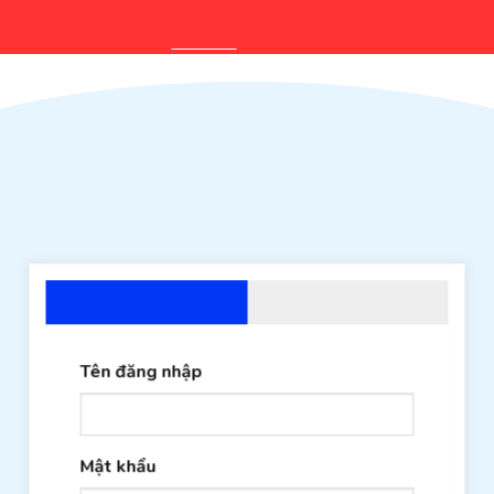
Khi có vấn đề hoặc thắc mắc về bài test online, hãy giữ nguyên
màn hình và liên hệ
Ms. Nga
:
0961.596.734
để được hỗ trợ.
Đăng nhập
Đăng ký
Tên đăng nhập
Mật khẩu