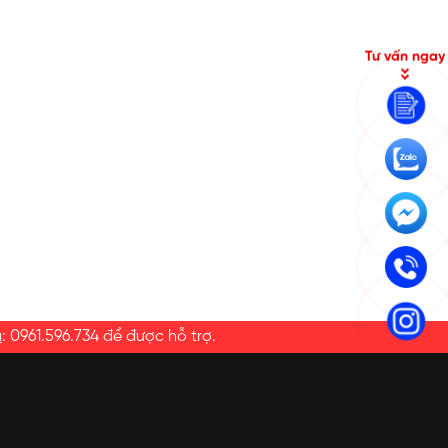
Tư vấn ngay
a
:
0961.596.734
để được hỗ trợ.