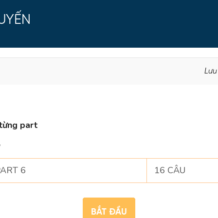
TUYẾN
Lưu
từng part
G
ART 6
16 CÂU
BẮT ĐẦU