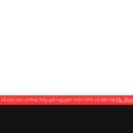
ề bài test online, hãy giữ nguyên màn hình và liên hệ
Ms. Ng