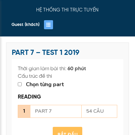
HỆ THỐNG THI TRỰC TUYẾN
Guest (khách)
PART 7 – TEST 1 2019
Thời gian làm bài thi:
60 phút
Cấu trúc đề thi
Chọn từng part
READING
PART 7
54 CÂU
1