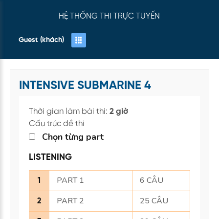
HỆ THỐNG THI TRỰC TUYẾN
Guest (khách)
INTENSIVE SUBMARINE 4
Thời gian làm bài thi:
2 giờ
Cấu trúc đề thi
Chọn từng part
LISTENING
PART 1
6 CÂU
1
PART 2
25 CÂU
2