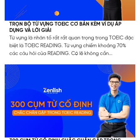
TRỌN BỘ TỪ VỰNG TOEIC CƠ BẢN KÈM VÍ DỤ ÁP
DỤNG VÀ LỜI GIẢI
Từ vựng là nhân tố rất rất quan trọng trong TOEIC đặc
biệt là TOEIC READING. Từ vựng chiếm khoảng 70%
các câu hỏi của READING. Có lẽ không cần...