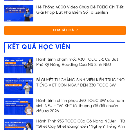
Hệ Thống 4000 Video Chữa Đề TOEIC Chi Tiết:
Giải Pháp Bứt Phá Điểm Số Tại Zenlish
XEM TẤT CẢ
KẾT QUẢ HỌC VIÊN
Hành trình chạm mốc 930 TOEIC LR: Cú Bứt
Phá Kỹ Năng Reading Của Nữ Sinh NEU
BÍ QUYẾT TỪ CHÀNG SINH VIÊN KIẾN TRÚC “NÓI
TIẾNG VIỆT CÒN NGẠI” ĐẾN 330 TOEIC SW
Hành trình chinh phục 340 TOEIC SW của nam
sinh NEU – “Vũ Khí” tối thượng để đổi chuẩn
đầu ra 2026
Hành Trình 935 TOEIC Của Cô Nàng NEUer – Từ
“Ghét Cay Ghét Đắng” Đến “Nghiện” Tiếng Anh