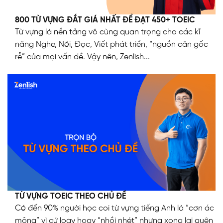
800 TỪ VỰNG ĐẮT GIÁ NHẤT ĐỂ ĐẠT 450+ TOEIC
Từ vựng là nền tảng vô cùng quan trọng cho các kĩ
năng Nghe, Nói, Đọc, Viết phát triển, “nguồn căn gốc
rễ” của mọi vấn đề. Vậy nên, Zenlish...
TỪ VỰNG TOEIC THEO CHỦ ĐỀ
Có đến 90% người học coi từ vựng tiếng Anh là “cơn ác
mộng” vì cứ loay hoay “nhồi nhét” nhưng xong lại quên