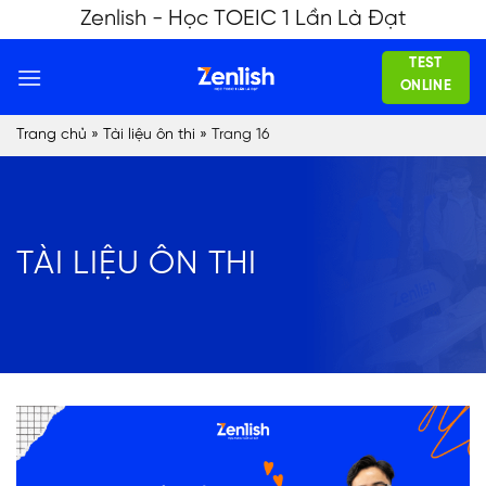
Skip
Zenlish - Học TOEIC 1 Lần Là Đạt
to
TEST
content
ONLINE
Trang chủ
»
Tài liệu ôn thi
»
Trang 16
TÀI LIỆU ÔN THI