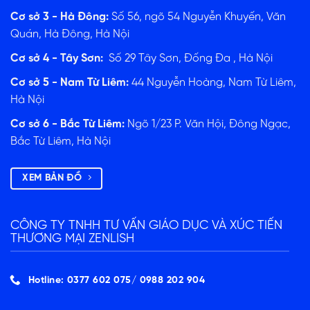
Cơ sở 3 - Hà Đông:
Số 56, ngõ 54 Nguyễn Khuyến, Văn
Quán, Hà Đông, Hà Nội
Cơ sở 4 - Tây Sơn:
Số 29 Tây Sơn, Đống Đa , Hà Nội
Cơ sở 5 - Nam Từ Liêm:
44 Nguyễn Hoàng, Nam Từ Liêm,
Hà Nội
Cơ sở 6 - Bắc Từ Liêm:
Ngõ 1/23 P. Văn Hội, Đông Ngạc,
Bắc Từ Liêm, Hà Nội
XEM BẢN ĐỒ
CÔNG TY TNHH TƯ VẤN GIÁO DỤC VÀ XÚC TIẾN
THƯƠNG MẠI ZENLISH
Hotline: 0377 602 075/ ‭0988 202 904‬