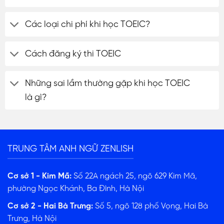
Các loại chi phí khi học TOEIC?
Cách đăng ký thi TOEIC
Những sai lầm thường gặp khi học TOEIC
là gì?
TRUNG TÂM ANH NGỮ ZENLISH
Cơ sở 1 - Kim Mã:
Số 22A ngách 25, ngõ 629 Kim Mã,
phường Ngọc Khánh, Ba Đình, Hà Nội
Cơ sở 2 - Hai Bà Trưng:
Số 5, ngõ 128 phố Vọng, Hai Bà
Trưng, Hà Nội