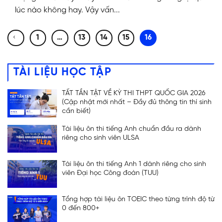
lúc nào không hay. Vậy vấn...
1
…
13
14
15
16
TÀI LIỆU HỌC TẬP
TẤT TẦN TẬT VỀ KỲ THI THPT QUỐC GIA 2026
(Cập nhật mới nhất – Đầy đủ thông tin thí sinh
cần biết)
Tài liệu ôn thi tiếng Anh chuẩn đầu ra dành
riêng cho sinh viên ULSA
Tài liệu ôn thi tiếng Anh 1 dành riêng cho sinh
viên Đại học Công đoàn (TUU)
Tổng hợp tài liệu ôn TOEIC theo từng trình độ từ
0 đến 800+