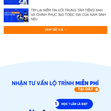
TÌM LẠI NIỀM TIN VỚI TRUNG TÂM TIẾNG ANH
VÀ CHINH PHỤC 340 TOEIC SW CỦA NAM SINH
NEU
XEM TẤT CẢ