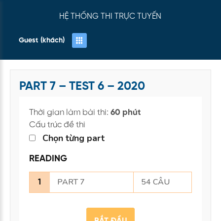
HỆ THỐNG THI TRỰC TUYẾN
Guest (khách)
PART 7 – TEST 6 – 2020
Thời gian làm bài thi:
60 phút
Cấu trúc đề thi
Chọn từng part
READING
PART 7
54 CÂU
1