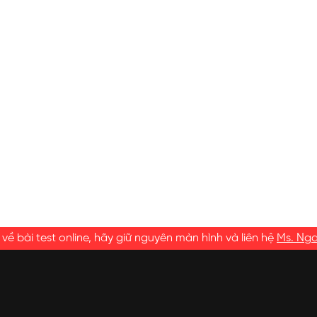
ề bài test online, hãy giữ nguyên màn hình và liên hệ
Ms. Ng