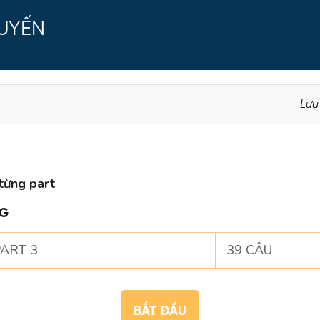
TUYẾN
Lưu
từng part
NG
ART 3
39 CÂU
BẮT ĐẦU