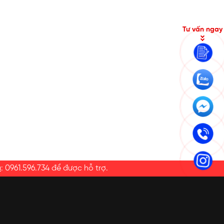
Tư vấn ngay
a
:
0961.596.734
để được hỗ trợ.