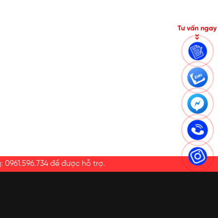
Tư vấn ngay
a
:
0961.596.734
để được hỗ trợ.