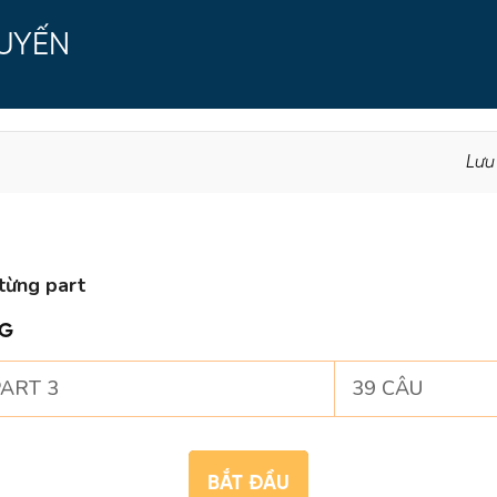
TUYẾN
Lưu
từng part
NG
ART 3
39 CÂU
BẮT ĐẦU