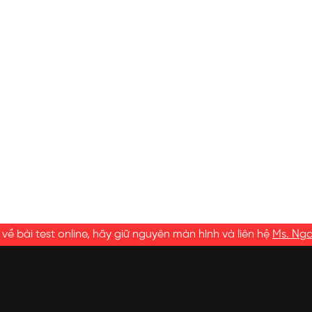
ề bài test online, hãy giữ nguyên màn hình và liên hệ
Ms. Ng