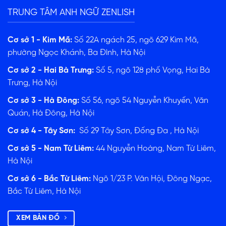
TRUNG TÂM ANH NGỮ ZENLISH
Cơ sở 1 - Kim Mã:
Số 22A ngách 25, ngõ 629 Kim Mã,
phường Ngọc Khánh, Ba Đình, Hà Nội
Cơ sở 2 - Hai Bà Trưng:
Số 5, ngõ 128 phố Vọng, Hai Bà
Trưng, Hà Nội
Cơ sở 3 - Hà Đông:
Số 56, ngõ 54 Nguyễn Khuyến, Văn
Quán, Hà Đông, Hà Nội
Cơ sở 4 - Tây Sơn:
Số 29 Tây Sơn, Đống Đa , Hà Nội
Cơ sở 5 - Nam Từ Liêm:
44 Nguyễn Hoàng, Nam Từ Liêm,
ĐĂNG KÝ TƯ VẤN
Hà Nội
Cơ sở 6 - Bắc Từ Liêm:
Ngõ 1/23 P. Văn Hội, Đông Ngạc,
Bắc Từ Liêm, Hà Nội
XEM BẢN ĐỒ