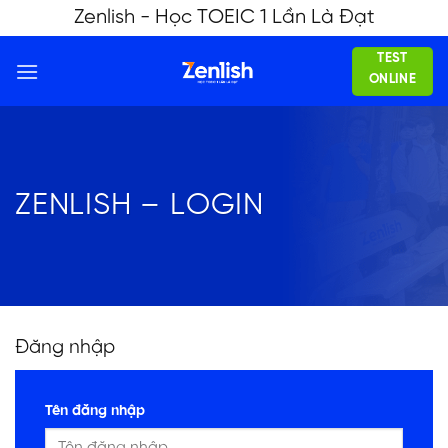
Skip
Zenlish - Học TOEIC 1 Lần Là Đạt
to
TEST
content
ONLINE
ZENLISH – LOGIN
Đăng nhập
Tên đăng nhập