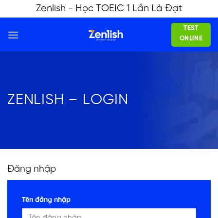
Skip
Zenlish - Học TOEIC 1 Lần Là Đạt
to
TEST
content
ONLINE
ZENLISH – LOGIN
Đăng nhập
Tên đăng nhập