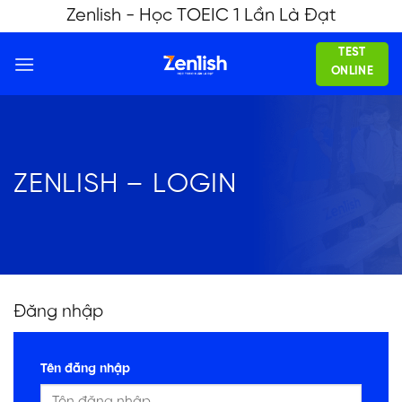
Skip
Zenlish - Học TOEIC 1 Lần Là Đạt
to
TEST
content
ONLINE
ZENLISH – LOGIN
Đăng nhập
Tên đăng nhập