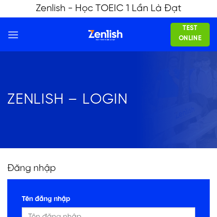
Skip
Zenlish - Học TOEIC 1 Lần Là Đạt
to
TEST
content
ONLINE
ZENLISH – LOGIN
Đăng nhập
Tên đăng nhập