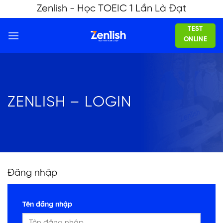
Skip
Zenlish - Học TOEIC 1 Lần Là Đạt
to
TEST
content
ONLINE
ZENLISH – LOGIN
Đăng nhập
Tên đăng nhập