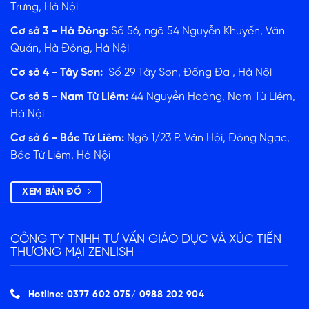
Trưng, Hà Nội
ĐĂNG KÝ TƯ VẤN
Cơ sở 3 - Hà Đông:
Số 56, ngõ 54 Nguyễn Khuyến, Văn
Quán, Hà Đông, Hà Nội
Cơ sở 4 - Tây Sơn:
Số 29 Tây Sơn, Đống Đa , Hà Nội
Cơ sở 5 - Nam Từ Liêm:
44 Nguyễn Hoàng, Nam Từ Liêm,
Hà Nội
Cơ sở 6 - Bắc Từ Liêm:
Ngõ 1/23 P. Văn Hội, Đông Ngạc,
Bắc Từ Liêm, Hà Nội
XEM BẢN ĐỒ
CÔNG TY TNHH TƯ VẤN GIÁO DỤC VÀ XÚC TIẾN
THƯƠNG MẠI ZENLISH
Hotline: 0377 602 075/ ‭0988 202 904‬