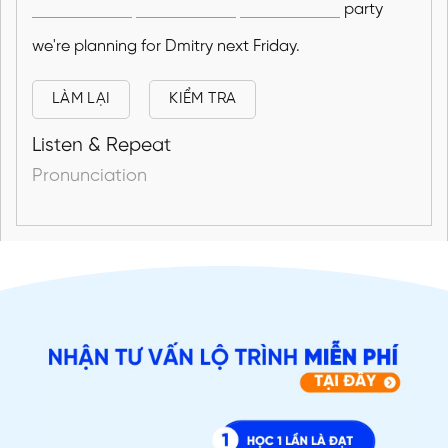
party
we're planning for Dmitry next Friday.
LÀM LẠI
KIỂM TRA
Listen & Repeat
Pronunciation