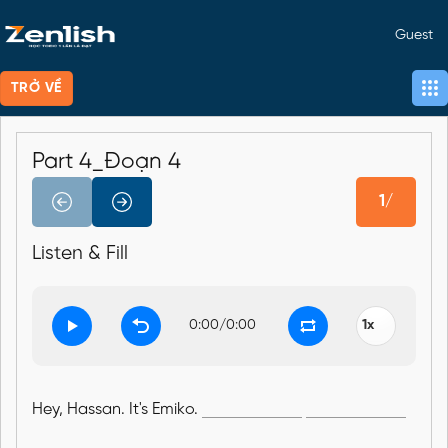
Guest
TRỞ VỀ
Part 4_Đoạn 4
1/
Listen & Fill
0:00
/
0:00
Hey, Hassan. It's Emiko.