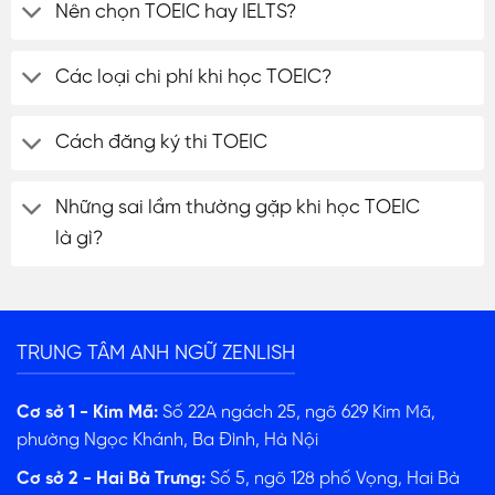
Nên chọn TOEIC hay IELTS?
Các loại chi phí khi học TOEIC?
Cách đăng ký thi TOEIC
Những sai lầm thường gặp khi học TOEIC
là gì?
TRUNG TÂM ANH NGỮ ZENLISH
Cơ sở 1 - Kim Mã:
Số 22A ngách 25, ngõ 629 Kim Mã,
phường Ngọc Khánh, Ba Đình, Hà Nội
Cơ sở 2 - Hai Bà Trưng:
Số 5, ngõ 128 phố Vọng, Hai Bà