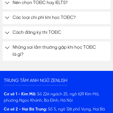
Nên chọn TOEIC hay IELTS?
Các loại chi phí khi học TOEIC?
Cách đăng ký thi TOEIC
Những sai lầm thường gặp khi học TOEIC
là gì?
TRUNG TÂM ANH NGỮ ZENLISH
Cơ sở 1 - Kim Mã:
Số 22A ngách 25, ngõ 629 Kim Mã,
phường Ngọc Khánh, Ba Đình, Hà Nội
Cơ sở 2 - Hai Bà Trưng:
Số 5, ngõ 128 phố Vọng, Hai Bà