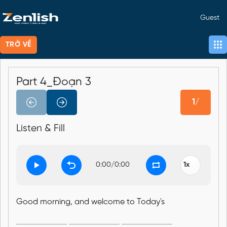
Guest
TRỞ VỀ
Part 4_Đoạn 3
1/
Listen & Fill
0:00
/
0:00
Good morning, and welcome to Today's