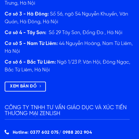
Trưng, Hà Nội
ĐĂNG KÝ TƯ VẤN
Cơ sở 3 - Hà Đông:
Số 56, ngõ 54 Nguyễn Khuyến, Văn
Quán, Hà Đông, Hà Nội
Cơ sở 4 - Tây Sơn:
Số 29 Tây Sơn, Đống Đa , Hà Nội
Cơ sở 5 - Nam Từ Liêm:
44 Nguyễn Hoàng, Nam Từ Liêm,
Hà Nội
Cơ sở 6 - Bắc Từ Liêm:
Ngõ 1/23 P. Văn Hội, Đông Ngạc,
Bắc Từ Liêm, Hà Nội
XEM BẢN ĐỒ
CÔNG TY TNHH TƯ VẤN GIÁO DỤC VÀ XÚC TIẾN
THƯƠNG MẠI ZENLISH
Hotline: 0377 602 075/ ‭0988 202 904‬