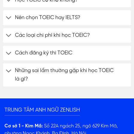
Nên chọn TOEIC hay IELTS?
Các loại chi phí khi học TOEIC?
Cách đăng ký thi TOEIC
Những sai lầm thường gặp khi học TOEIC
là gì?
TRUNG TÂM ANH NGỮ ZENLISH
Cơ sở 1 - Kim Mã:
Số 22A ngách 25, ngõ 629 Kim Mã,
phường Ngọc Khánh, Ba Đình, Hà Nội