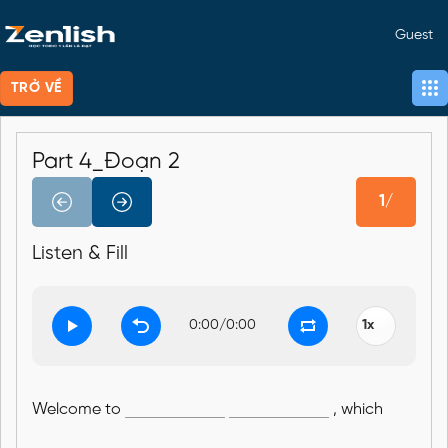
Guest
TRỞ VỀ
Part 4_Đoạn 2
1/
Listen & Fill
0:00
/
0:00
Welcome to
, which