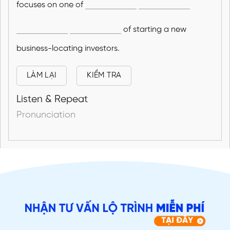
focuses on one of
of starting a new
business-locating investors.
LÀM LẠI
KIỂM TRA
Listen & Repeat
Pronunciation