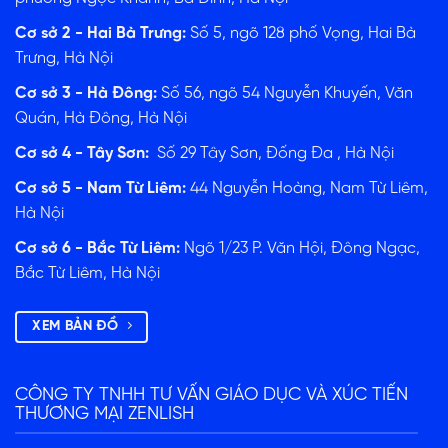
Cơ sở 2 - Hai Bà Trưng:
Số 5, ngõ 128 phố Vọng, Hai Bà
Trưng, Hà Nội
ĐĂNG KÝ TƯ VẤN
Cơ sở 3 - Hà Đông:
Số 56, ngõ 54 Nguyễn Khuyến, Văn
Quán, Hà Đông, Hà Nội
Cơ sở 4 - Tây Sơn:
Số 29 Tây Sơn, Đống Đa , Hà Nội
Cơ sở 5 - Nam Từ Liêm:
44 Nguyễn Hoàng, Nam Từ Liêm,
Hà Nội
Cơ sở 6 - Bắc Từ Liêm:
Ngõ 1/23 P. Văn Hội, Đông Ngạc,
Bắc Từ Liêm, Hà Nội
XEM BẢN ĐỒ
CÔNG TY TNHH TƯ VẤN GIÁO DỤC VÀ XÚC TIẾN
THƯƠNG MẠI ZENLISH