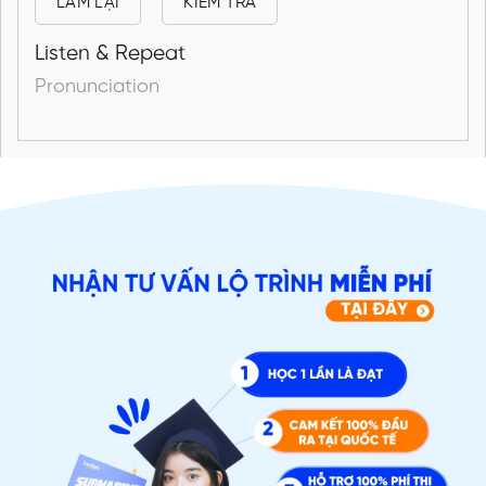
LÀM LẠI
KIỂM TRA
Listen & Repeat
Pronunciation