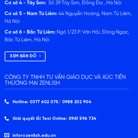
Cơ sở 4 - Tây Sơn:
Số 29 Tây Sơn, Đống Đa , Hà Nội
Cơ sở 5 - Nam Từ Liêm:
44 Nguyễn Hoàng, Nam Từ Liêm,
Hà Nội
Cơ sở 6 - Bắc Từ Liêm:
Ngõ 1/23 P. Văn Hội, Đông Ngạc,
Bắc Từ Liêm, Hà Nội
XEM BẢN ĐỒ
CÔNG TY TNHH TƯ VẤN GIÁO DỤC VÀ XÚC TIẾN
THƯƠNG MẠI ZENLISH
Hotline: 0377 602 075/ ‭0988 202 904‬
Giải quyết lỗi Test Online: 0961 596 734
infor@zenlish.edu.vn