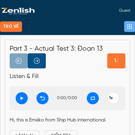
Guest
TRỞ VỀ
Part 3 - Actual Test 3: Đoạn 13
1/
Listen & Fill
0:00
/
0:00
Hi, this is Eméko from Ship Hub international.