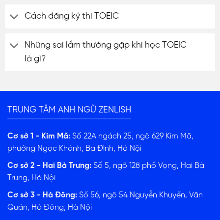
Cách đăng ký thi TOEIC
Những sai lầm thường gặp khi học TOEIC
là gì?
TRUNG TÂM ANH NGỮ ZENLISH
Cơ sở 1 - Kim Mã:
Số 22A ngách 25, ngõ 629 Kim Mã,
phường Ngọc Khánh, Ba Đình, Hà Nội
Cơ sở 2 - Hai Bà Trưng:
Số 5, ngõ 128 phố Vọng, Hai Bà
Trưng, Hà Nội
Cơ sở 3 - Hà Đông:
Số 56, ngõ 54 Nguyễn Khuyến, Văn
ĐĂNG KÝ TƯ VẤN
Quán, Hà Đông, Hà Nội