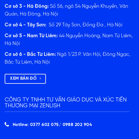
ĐĂNG KÝ TƯ VẤN
Cơ sở 3 - Hà Đông:
Số 56, ngõ 54 Nguyễn Khuyến, Văn
Quán, Hà Đông, Hà Nội
Cơ sở 4 - Tây Sơn:
Số 29 Tây Sơn, Đống Đa , Hà Nội
Cơ sở 5 - Nam Từ Liêm:
44 Nguyễn Hoàng, Nam Từ Liêm,
Hà Nội
Cơ sở 6 - Bắc Từ Liêm:
Ngõ 1/23 P. Văn Hội, Đông Ngạc,
Bắc Từ Liêm, Hà Nội
XEM BẢN ĐỒ
CÔNG TY TNHH TƯ VẤN GIÁO DỤC VÀ XÚC TIẾN
THƯƠNG MẠI ZENLISH
Hotline: 0377 602 075/ ‭0988 202 904‬