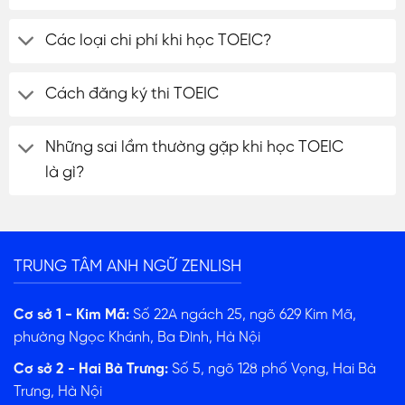
Các loại chi phí khi học TOEIC?
Cách đăng ký thi TOEIC
Những sai lầm thường gặp khi học TOEIC
là gì?
TRUNG TÂM ANH NGỮ ZENLISH
Cơ sở 1 - Kim Mã:
Số 22A ngách 25, ngõ 629 Kim Mã,
phường Ngọc Khánh, Ba Đình, Hà Nội
Cơ sở 2 - Hai Bà Trưng:
Số 5, ngõ 128 phố Vọng, Hai Bà
Trưng, Hà Nội