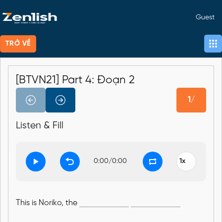
Guest
TRỞ VỀ
[BTVN21] Part 4: Đoạn 2
1/
Listen & Fill
0:00
/
0:00
This is Noriko, the